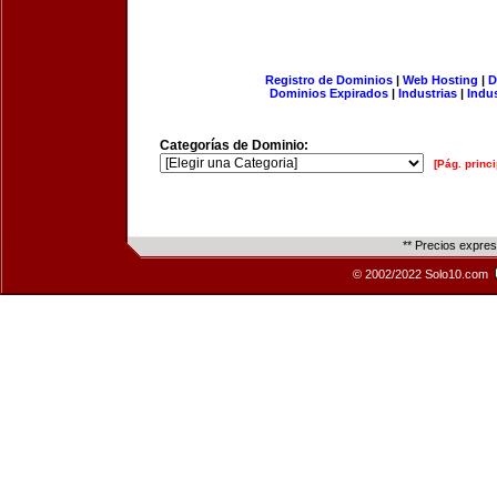
Registro de Dominios
|
Web Hosting
|
D
Dominios Expirados
|
Industrias
|
Indu
Categorías de Dominio:
[Pág. princi
** Precios expre
© 2002/2022 Solo10.com