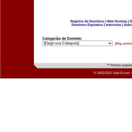
Registro de Dominios
|
Web Hosting
|
D
Dominios Expirados
|
Industrias
|
Indu
Categorías de Dominio:
[Pág. princi
** Precios expre
© 2002/2022 Solo10.com