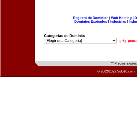
Registro de Dominios
|
Web Hosting
|
D
Dominios Expirados
|
Industrias
|
Indu
Categorías de Dominio:
[Pág. princi
** Precios expre
© 2002/2022 Solo10.com