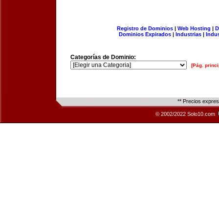
Registro de Dominios
|
Web Hosting
|
D
Dominios Expirados
|
Industrias
|
Indu
Categorías de Dominio:
[Pág. princi
** Precios expre
© 2002/2022 Solo10.com