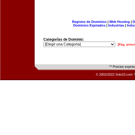
Registro de Dominios
|
Web Hosting
|
D
Dominios Expirados
|
Industrias
|
Indu
Categorías de Dominio:
[Pág. princi
** Precios expre
© 2002/2022 Solo10.com