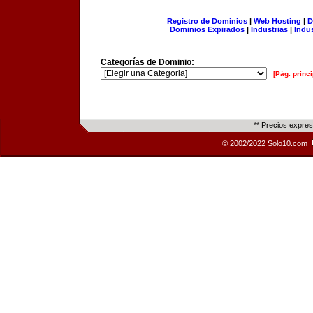
Registro de Dominios
|
Web Hosting
|
D
Dominios Expirados
|
Industrias
|
Indu
Categorías de Dominio:
[Pág. princi
** Precios expre
© 2002/2022 Solo10.com