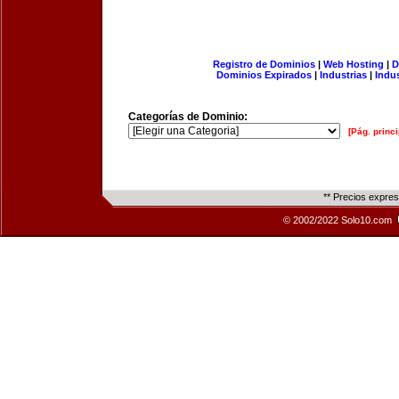
Registro de Dominios
|
Web Hosting
|
D
Dominios Expirados
|
Industrias
|
Indu
Categorías de Dominio:
[Pág. princi
** Precios expre
© 2002/2022 Solo10.com