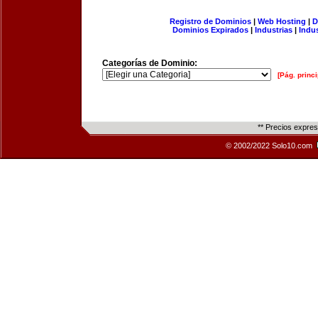
Registro de Dominios
|
Web Hosting
|
D
Dominios Expirados
|
Industrias
|
Indu
Categorías de Dominio:
[Pág. princi
** Precios expre
© 2002/2022 Solo10.com