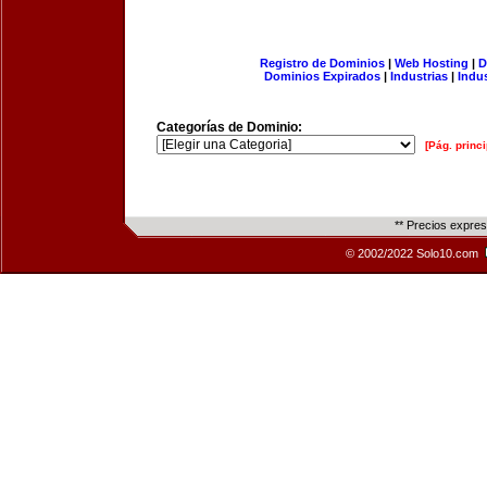
Registro de Dominios
|
Web Hosting
|
D
Dominios Expirados
|
Industrias
|
Indu
Categorías de Dominio:
[Pág. princi
** Precios expre
© 2002/2022 Solo10.com