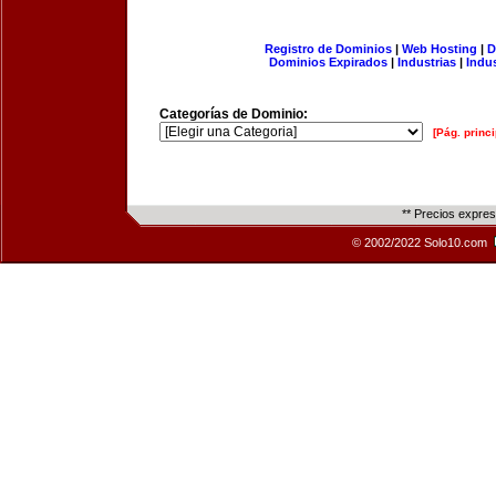
Registro de Dominios
|
Web Hosting
|
D
Dominios Expirados
|
Industrias
|
Indu
Categorías de Dominio:
[Pág. princi
** Precios expre
© 2002/2022 Solo10.com