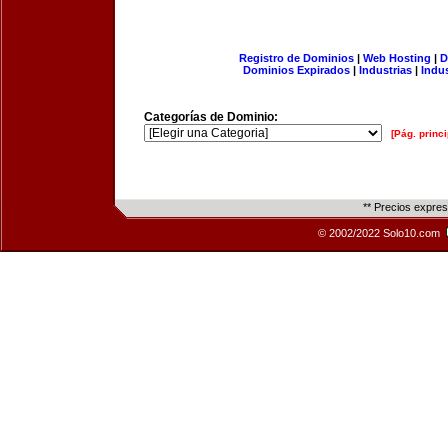
Registro de Dominios
|
Web Hosting
|
D
Dominios Expirados
|
Industrias
|
Indu
Categorías de Dominio:
[Pág. princi
** Precios expre
© 2002/2022 Solo10.com