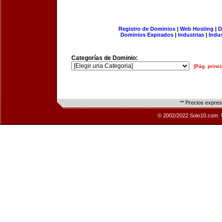
Registro de Dominios
|
Web Hosting
|
D
Dominios Expirados
|
Industrias
|
Indu
Categorías de Dominio:
[Pág. princi
** Precios expre
© 2002/2022 Solo10.com