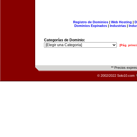
Registro de Dominios
|
Web Hosting
|
D
Dominios Expirados
|
Industrias
|
Indu
Categorías de Dominio:
[Pág. princi
** Precios expre
© 2002/2022 Solo10.com