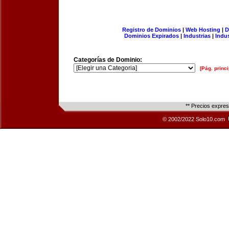
Registro de Dominios
|
Web Hosting
|
D
Dominios Expirados
|
Industrias
|
Indu
Categorías de Dominio:
[Pág. princi
** Precios expre
© 2002/2022 Solo10.com