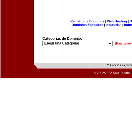
Registro de Dominios
|
Web Hosting
|
D
Dominios Expirados
|
Industrias
|
Indu
Categorías de Dominio:
[Pág. princi
** Precios expre
© 2002/2022 Solo10.com