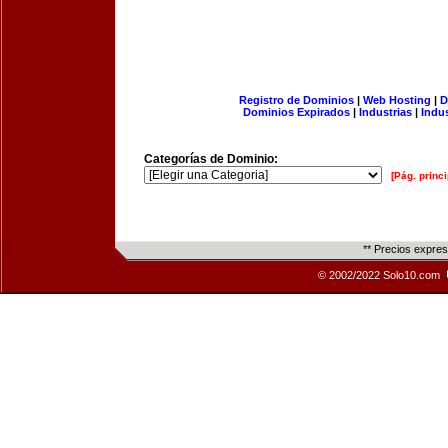
Registro de Dominios
|
Web Hosting
|
D
Dominios Expirados
|
Industrias
|
Indu
Categorías de Dominio:
[Pág. princi
** Precios expre
© 2002/2022 Solo10.com