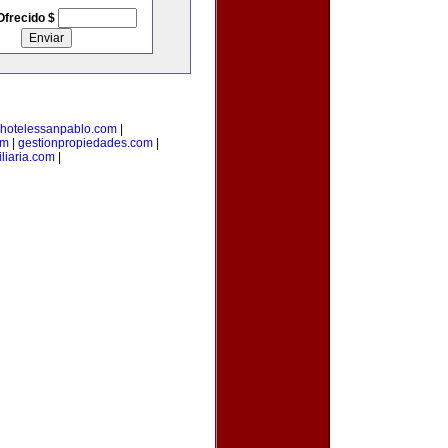
Ofrecido $
hotelessanpablo.com
|
om
|
gestionpropiedades.com
|
liaria.com
|