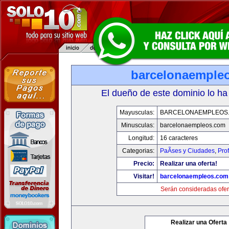
barcelonaemple
El dueño de este dominio lo ha
Mayusculas:
BARCELONAEMPLEOS
Minusculas:
barcelonaempleos.com
Longitud:
16 caracteres
Categorias:
PaÃ­ses y Ciudades
,
Pro
Precio:
Realizar una oferta!
Visitar!
barcelonaempleos.com
Serán consideradas ofer
Realizar una Oferta