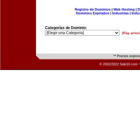
Registro de Dominios
|
Web Hosting
|
D
Dominios Expirados
|
Industrias
|
Indu
Categorías de Dominio:
[Pág. princi
** Precios expre
© 2002/2022 Solo10.com