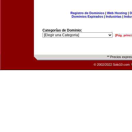
Registro de Dominios
|
Web Hosting
|
D
Dominios Expirados
|
Industrias
|
Indu
Categorías de Dominio:
[Pág. princi
** Precios expre
© 2002/2022 Solo10.com