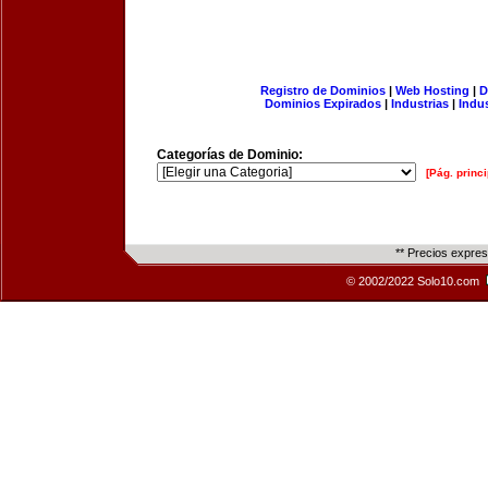
Registro de Dominios
|
Web Hosting
|
D
Dominios Expirados
|
Industrias
|
Indu
Categorías de Dominio:
[Pág. princi
** Precios expre
© 2002/2022 Solo10.com