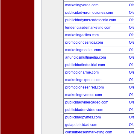
marketingverde.com
Ofe
publicidadypromociones.com
Ofe
publicidadymercadotecnia.com
Ofe
tendenciasdemarketing.com
Ofe
marketingactivo.com
Ofe
promociondesitios.com
Ofe
marketingmedios.com
Ofe
anunciosmultimedia.com
Ofe
publicidadindustrial.com
Ofe
promocionarme.com
Ofe
marketingexperto.com
Ofe
promocionesenred.com
Ofe
marketingeventos.com
Ofe
publicidadymercadeo.com
Ofe
publicidadenvideo.com
Ofe
publicidadpymes.com
Ofe
guiapublicidad.com
Ofe
consultoresenmarketing.com
Ofe