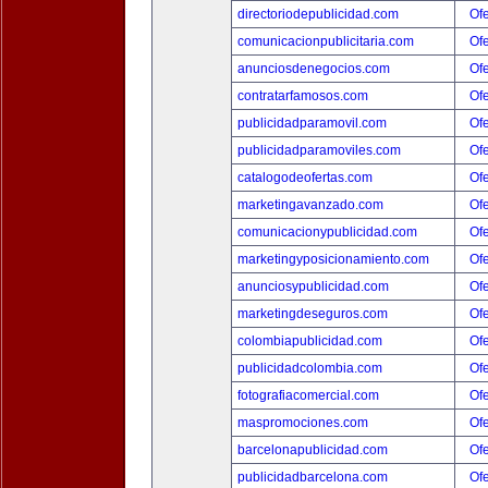
directoriodepublicidad.com
Ofe
comunicacionpublicitaria.com
Ofe
anunciosdenegocios.com
Ofe
contratarfamosos.com
Ofe
publicidadparamovil.com
Ofe
publicidadparamoviles.com
Ofe
catalogodeofertas.com
Ofe
marketingavanzado.com
Ofe
comunicacionypublicidad.com
Ofe
marketingyposicionamiento.com
Ofe
anunciosypublicidad.com
Ofe
marketingdeseguros.com
Ofe
colombiapublicidad.com
Ofe
publicidadcolombia.com
Ofe
fotografiacomercial.com
Ofe
maspromociones.com
Ofe
barcelonapublicidad.com
Ofe
publicidadbarcelona.com
Ofe