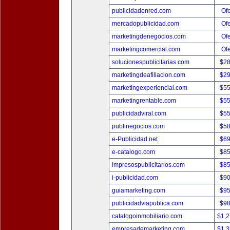
publicidadenred.com
Ofe
mercadopublicidad.com
Ofe
marketingdenegocios.com
Ofe
marketingcomercial.com
Ofe
solucionespublicitarias.com
$2
marketingdeafiliacion.com
$2
marketingexperiencial.com
$5
marketingrentable.com
$5
publicidadviral.com
$5
publinegocios.com
$5
e-Publicidad.net
$6
e-catalogo.com
$8
impresospublicitarios.com
$8
i-publicidad.com
$9
guiamarketing.com
$9
publicidadviapublica.com
$9
catalogoinmobiliario.com
$1,
empresademarketing.com
$1,