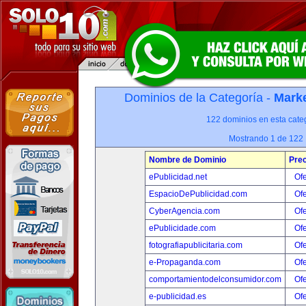
Dominios de la Categoría -
Marke
122 dominios en esta categ
Mostrando 1 de 122
Nombre de Dominio
Prec
ePublicidad.net
Ofe
EspacioDePublicidad.com
Ofe
CyberAgencia.com
Ofe
ePublicidade.com
Ofe
fotografiapublicitaria.com
Ofe
e-Propaganda.com
Ofe
comportamientodelconsumidor.com
Ofe
e-publicidad.es
Ofe