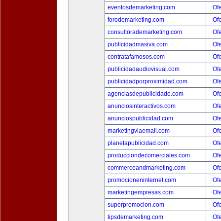
eventosdemarketing.com
Ofe
forodemarketing.com
Ofe
consultorademarketing.com
Ofe
publicidadmasiva.com
Ofe
contratafamosos.com
Ofe
publicidadaudiovisual.com
Ofe
publicidadporproximidad.com
Ofe
agenciasdepublicidade.com
Ofe
anunciosinteractivos.com
Ofe
anunciospublicidad.com
Ofe
marketingviaemail.com
Ofe
planetapublicidad.com
Ofe
producciondecomerciales.com
Ofe
commerceandmarketing.com
Ofe
promocioneninternet.com
Ofe
marketingempresas.com
Ofe
superpromocion.com
Ofe
tipsdemarketing.com
Ofe