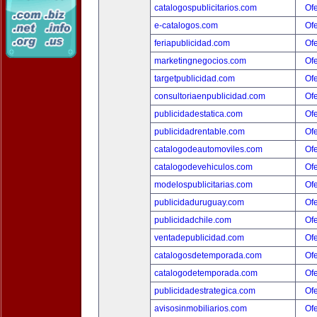
catalogospublicitarios.com
Ofe
e-catalogos.com
Ofe
feriapublicidad.com
Ofe
marketingnegocios.com
Ofe
targetpublicidad.com
Ofe
consultoriaenpublicidad.com
Ofe
publicidadestatica.com
Ofe
publicidadrentable.com
Ofe
catalogodeautomoviles.com
Ofe
catalogodevehiculos.com
Ofe
modelospublicitarias.com
Ofe
publicidaduruguay.com
Ofe
publicidadchile.com
Ofe
ventadepublicidad.com
Ofe
catalogosdetemporada.com
Ofe
catalogodetemporada.com
Ofe
publicidadestrategica.com
Ofe
avisosinmobiliarios.com
Ofe