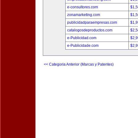
e-consultores.com
$1,
zonamarketing.com
$1,
publicidadparaempresas.com
$1,
catalogosdeproductos.com
$2,
e-Publicidad.com
$2,
e-Publicidade.com
$2,
<< Categoria Anterior (Marcas y Patentes)