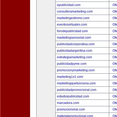
epublicidad.com
Ofe
consultoramarketing.com
Ofe
marketingextremo.com
Ofe
eventosvirtuales.com
Ofe
forodepublicidad.com
Ofe
marketingsensorial.com
Ofe
publicidadcorporativa.com
Ofe
publicidadargentina.com
Ofe
estrategiamarketing.com
Ofe
publicidadpyme.com
Ofe
promocionymarketing.com
Ofe
marketing1x1.com
Ofe
marketingquefunciona.com
Ofe
publicidadpromocional.com
Ofe
estudiopublicidad.com
Ofe
marcadora.com
Ofe
promocionviral.com
Ofe
materialpromocional.com
Ofe